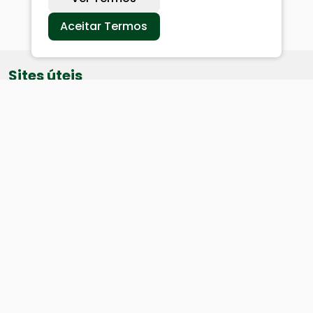
Aceitar Termos
Sites úteis
Equatorial
SAE
Câmara de Vereadores
Webmail
Baixe nosso aplicativo: