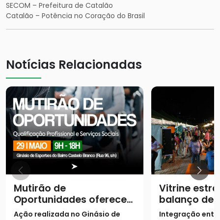
SECOM – Prefeitura de Catalão
Catalão – Potência no Coração do Brasil
Notícias Relacionadas
Mutirão de
Vitrine estra
Oportunidades oferece
balanço de
11 cursos gratuitos e
converteu 
Ação realizada no Ginásio de
Integração entre