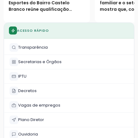
serviços sociais
faturamento
Esportes do Bairro Castelo
familiar e o set
Parque
Branco reúne qualificação
mostra que, com
profissional e atendimentos
logístico, o com
essenciais para a comunidade
não tem limites 
das 9h às 18h
ACESSO RÁPIDO
Transparência
Secretarias e Órgãos
IPTU
Decretos
Vagas de empregos
Plano Diretor
Ouvidoria