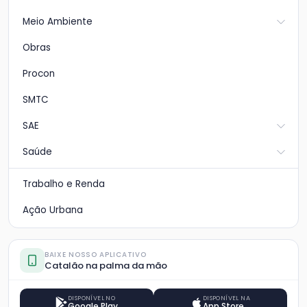
Meio Ambiente
Obras
Procon
SMTC
SAE
Saúde
Trabalho e Renda
Ação Urbana
BAIXE NOSSO APLICATIVO
Catalão na palma da mão
DISPONÍVEL NO
DISPONÍVEL NA
Google Play
App Store