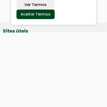
Ver Termos
Aceitar Termos
Sites úteis
Equatorial
SAE
Câmara de Vereadores
Webmail
Baixe nosso aplicativo: