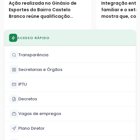
11 cursos gratuitos e
converteu 
Ação realizada no Ginásio de
Integração entre
serviços sociais
faturamento
Esportes do Bairro Castelo
familiar e o set
Parque
Branco reúne qualificação
mostra que, com
profissional e atendimentos
logístico, o com
essenciais para a comunidade
não tem limites 
das 9h às 18h
ACESSO RÁPIDO
Transparência
Secretarias e Órgãos
IPTU
Decretos
Vagas de empregos
Plano Diretor