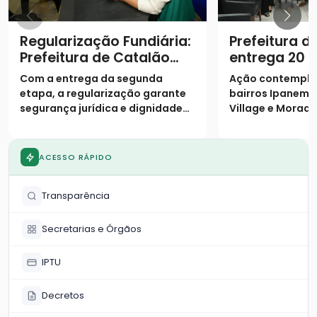
Regularização Fundiária:
Prefeitura d
Prefeitura de Catalão
entrega 20 e
entrega escrituras e
famílias
Com a entrega da segunda
Ação contempla
realiza sonho de mais 19
etapa, a regularização garante
bairros Ipanema I
famílias no Castelo
segurança jurídica e dignidade
Village e Morada
Branco
aos moradores
ACESSO RÁPIDO
Transparência
Secretarias e Órgãos
IPTU
Decretos