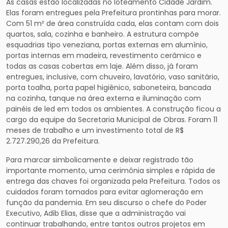
As casas estão localizadas no loteamento Cidade Jardim.
Elas foram entregues pela Prefeitura prontinhas para morar.
Com 51 m² de área construída cada, elas contam com dois
quartos, sala, cozinha e banheiro. A estrutura compõe
esquadrias tipo veneziana, portas externas em alumínio,
portas internas em madeira, revestimento cerâmico e
todas as casas cobertas em laje. Além disso, já foram
entregues, inclusive, com chuveiro, lavatório, vaso sanitário,
porta toalha, porta papel higiênico, saboneteira, bancada
na cozinha, tanque na área externa e iluminação com
painéis de led em todos os ambientes. A construção ficou a
cargo da equipe da Secretaria Municipal de Obras. Foram 11
meses de trabalho e um investimento total de R$
2.727.290,26 da Prefeitura.
Para marcar simbolicamente e deixar registrado tão
importante momento, uma cerimônia simples e rápida de
entrega das chaves foi organizada pela Prefeitura. Todos os
cuidados foram tomados para evitar aglomeração em
função da pandemia. Em seu discurso o chefe do Poder
Executivo, Adib Elias, disse que a administração vai
continuar trabalhando, entre tantos outros projetos em