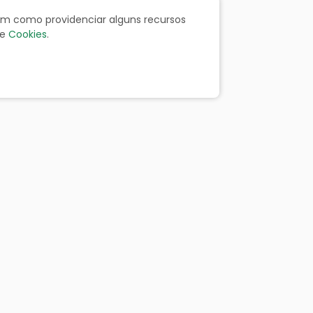
bem como providenciar alguns recursos
e
Cookies
.
ãos
Portal da Transparência
Resp. Fiscal
Licitação
Leis
Receitas
Despesas
Decretos