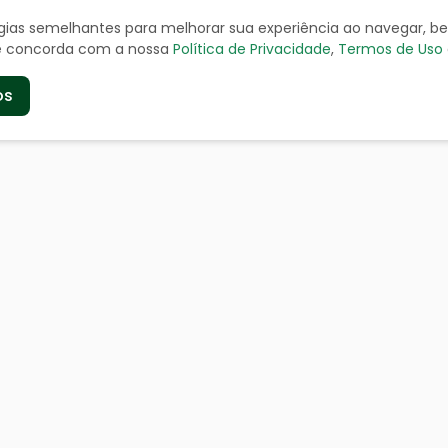
ologias semelhantes para melhorar sua experiência ao navegar, 
cê concorda com a nossa
Política de Privacidade
,
Termos de Uso
os
de
Serviços aos Cidad
a
Certidão Negativa
geográficos
Cadastro de Contribuinte
Cadastro de Fornecedor
doria
IPTU
 a Informação
ITR - Valor Terra Nua
ia
Nota Fiscal