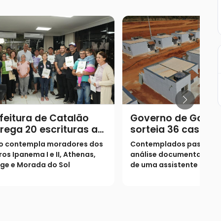
feitura de Catalão
Governo de Goiás
rega 20 escrituras a
sorteia 36 casas a
ílias
zero para Catalão
o contempla moradores dos
Contemplados passarão
ros Ipanema I e II, Athenas,
análise documental e pel
age e Morada do Sol
de uma assistente social
Cadastro reserva tem 1.
pessoas