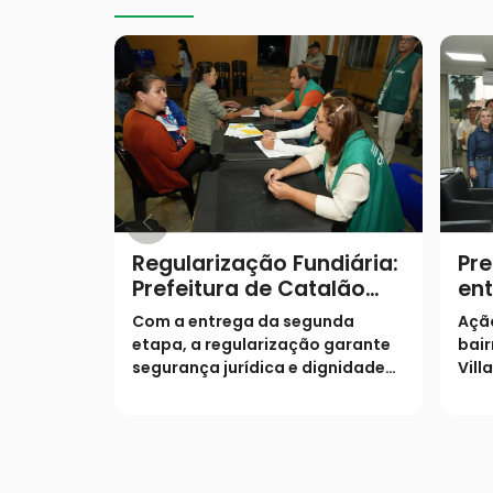
Regularização Fundiária:
Pre
Prefeitura de Catalão
ent
entrega escrituras e
fam
Com a entrega da segunda
Açã
realiza sonho de mais 19
etapa, a regularização garante
bair
famílias no Castelo
segurança jurídica e dignidade
Vill
Branco
aos moradores