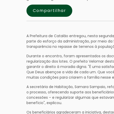
Compartilhar
A Prefeitura de Catalão entregou, nesta segunda-f
parte do esforço da administração, por meio da S
transparência no repasse de terrenos à populaç
Durante o encontro, foram apresentados os docu
regularização dos lotes. O prefeito Velomar des
garantir o direito à moradia digna. "É uma satis
Que Deus abençoe a vida de cada um. Que vocês
muitas condições para criarem a família nesse e
A secretária de Habitação, Samara Sampaio, r
o processo, oferecendo suporte aos beneficiários
concessões – e regularizar algumas que estava
benefício", explicou.
Os beneficiários agradeceram a iniciativa, dest