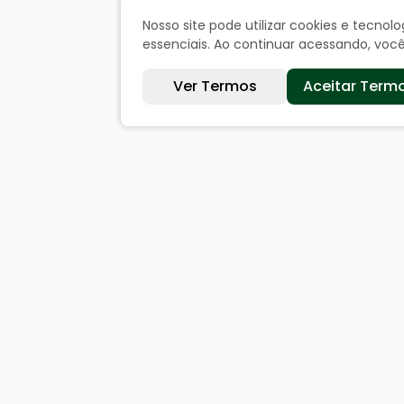
Nosso site pode utilizar cookies e tecn
essenciais. Ao continuar acessando, vo
Ver Termos
Aceitar Term
Sites úteis
Cida
Equatorial
Históri
SAE
Dados 
Câmara de Vereadores
Ouvi
Webmail
Acesso
Denunc