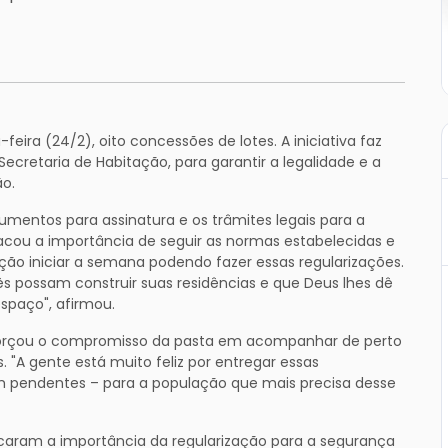
eira (24/2), oito concessões de lotes. A iniciativa faz
ecretaria de Habitação, para garantir a legalidade e a
ão.
mentos para assinatura e os trâmites legais para a
tacou a importância de seguir as normas estabelecidas e
fação iniciar a semana podendo fazer essas regularizações.
 possam construir suas residências e que Deus lhes dê
spaço", afirmou.
eforçou o compromisso da pasta em acompanhar de perto
. "A gente está muito feliz por entregar essas
m pendentes – para a população que mais precisa desse
acaram a importância da regularização para a segurança