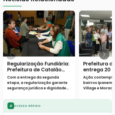
Regularização Fundiária:
Prefeitura d
Prefeitura de Catalão
entrega 20 e
entrega escrituras e
famílias
Com a entrega da segunda
Ação contempla
realiza sonho de mais 19
etapa, a regularização garante
bairros Ipanema I
famílias no Castelo
segurança jurídica e dignidade
Village e Morada
Branco
aos moradores
ACESSO RÁPIDO