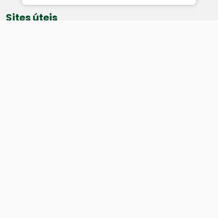
Sites úteis
Equatorial
SAE
Câmara de Vereadores
Webmail
Baixe nosso aplicativo:
Cidade
História