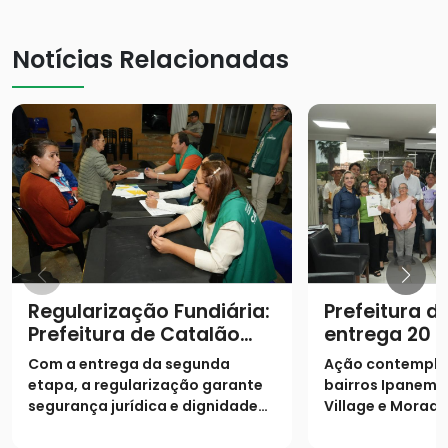
Notícias Relacionadas
Regularização Fundiária:
Prefeitura d
Prefeitura de Catalão
entrega 20 e
entrega escrituras e
famílias
Com a entrega da segunda
Ação contempla
realiza sonho de mais 19
etapa, a regularização garante
bairros Ipanema I
famílias no Castelo
segurança jurídica e dignidade
Village e Morada
Branco
aos moradores