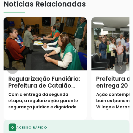
Notícias Relacionadas
Regularização Fundiária:
Prefeitura d
Prefeitura de Catalão
entrega 20 e
entrega escrituras e
famílias
Com a entrega da segunda
Ação contempla
realiza sonho de mais 19
etapa, a regularização garante
bairros Ipanema I
famílias no Castelo
segurança jurídica e dignidade
Village e Morada
Branco
aos moradores
ACESSO RÁPIDO