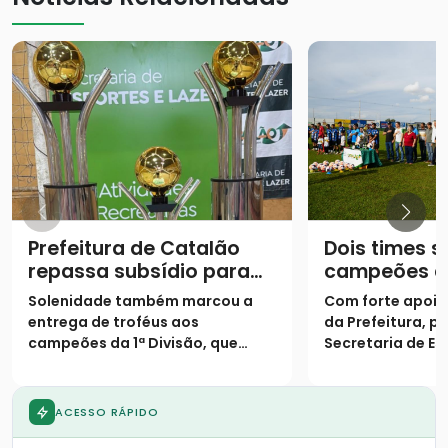
Prefeitura de Catalão
Dois times 
repassa subsídio para
campeões d
equipes de futebol
Campeonato
Solenidade também marcou a
Com forte apoio
amador
1ª Divisão e
entrega de troféus aos
da Prefeitura, p
campeões da 1ª Divisão, que
Secretaria de Es
dividiram o título de forma
competição real
inédita
termina com deci
recorde de pênal
ACESSO RÁPIDO
homenagem emo