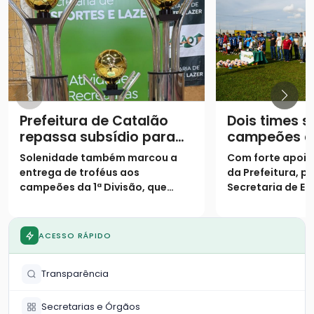
Prefeitura de Catalão
Dois times 
repassa subsídio para
campeões d
equipes de futebol
Campeonato
Solenidade também marcou a
Com forte apoio
amador
1ª Divisão e
entrega de troféus aos
da Prefeitura, p
campeões da 1ª Divisão, que
Secretaria de Es
dividiram o título de forma
competição real
inédita
termina com deci
recorde de pênal
ACESSO RÁPIDO
homenagem emo
Transparência
Secretarias e Órgãos