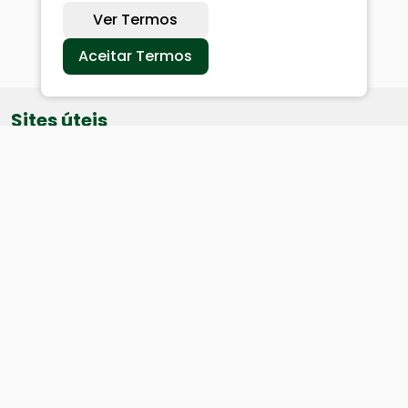
Ver Termos
Aceitar Termos
Sites úteis
Equatorial
SAE
Câmara de Vereadores
Webmail
Baixe nosso aplicativo: