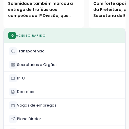
equipes de futebol
Campeonato
Solenidade também marcou a
Com forte apoio
amador
1ª Divisão e
entrega de troféus aos
da Prefeitura, p
campeões da 1ª Divisão, que
Secretaria de Es
dividiram o título de forma
competição real
inédita
termina com deci
recorde de pênal
ACESSO RÁPIDO
homenagem emo
Transparência
Secretarias e Órgãos
IPTU
Decretos
Vagas de empregos
Plano Diretor