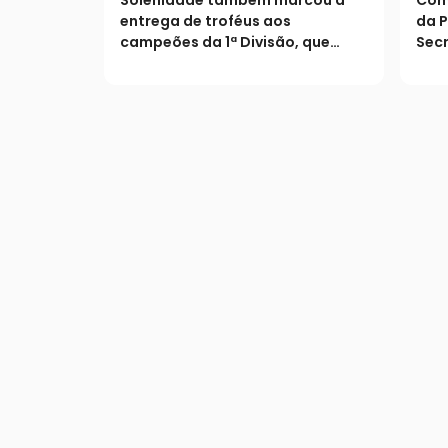
amador
1ª 
entrega de troféus aos
da P
campeões da 1ª Divisão, que
Secr
dividiram o título de forma
comp
inédita
term
reco
hom