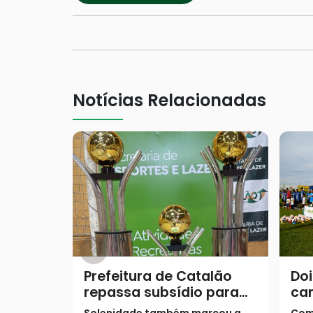
Notícias Relacionadas
Prefeitura de Catalão
Do
repassa subsídio para
ca
equipes de futebol
Ca
Solenidade também marcou a
Com 