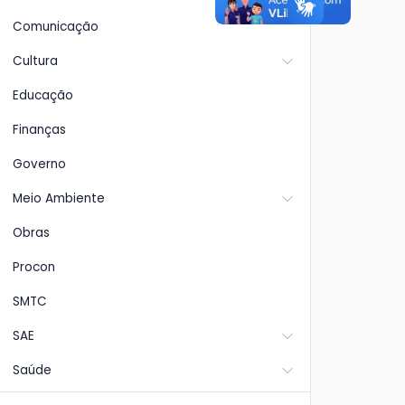
io do
pre
formas
Design, é decidida em uma série
(8/2)
Comunicação
com
ro Rosa e
de 19 cobranças de pênaltis
Secre
Pre
izam o
reuni
Cultura
cons
Educação
Finanças
Governo
Meio Ambiente
Obras
Procon
SMTC
SAE
Saúde