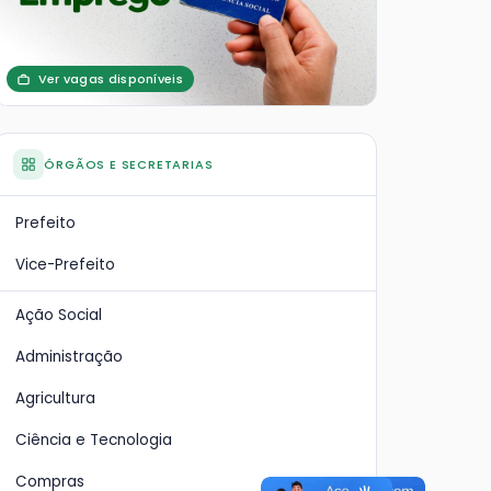
Ver vagas disponíveis
ÓRGÃOS E SECRETARIAS
Prefeito
Vice-Prefeito
Ação Social
Administração
Agricultura
GW Transportes vence
Cir
Ciência e Tecnologia
inásios
Copa Cidade de Futsal
mob
res
pes
Compras
e na
Final, disputada contra a Brasil
Event