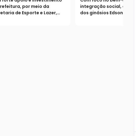
Divisão em Catalão
Belo e Santo Antôn
refeitura, por meio da
integração social, as re
Rio Verde
etaria de Esporte e Lazer,
dos ginásios Edson Ribei
etição realizada pela LEC
Dr. Jamil Sebba modern
ina com decisão histórica,
lazer
rde de pênaltis e
enagem emocionante