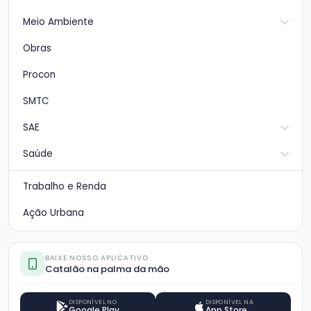
Meio Ambiente
Obras
Procon
SMTC
SAE
Saúde
Trabalho e Renda
Ação Urbana
BAIXE NOSSO APLICATIVO
Catalão na palma da mão
DISPONÍVEL NO
DISPONÍVEL NA
Google Play
App Store