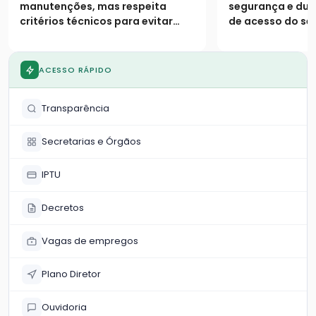
período chuvoso
manutenções, mas respeita
segurança e dura
critérios técnicos para evitar
de acesso do se
desperdício de material e
garantir durabilidade dos
reparos
ACESSO RÁPIDO
Transparência
Secretarias e Órgãos
IPTU
Decretos
Vagas de empregos
Plano Diretor
Ouvidoria