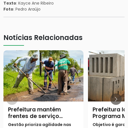
Texto
: Kayce Ane Ribeiro
Foto
: Pedro Araújo
Notícias Relacionadas
Prefeitura mantém
Prefeitura l
frentes de serviço
Programa M
contra buracos no
Potência
Gestão prioriza agilidade nas
Objetivo é garan