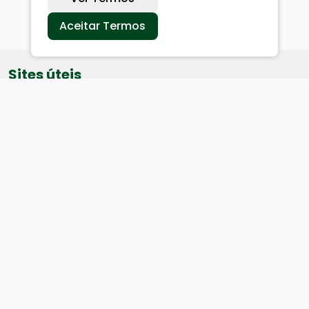
Aceitar Termos
Sites úteis
Equatorial
SAE
Câmara de Vereadores
Webmail
Baixe nosso aplicativo: