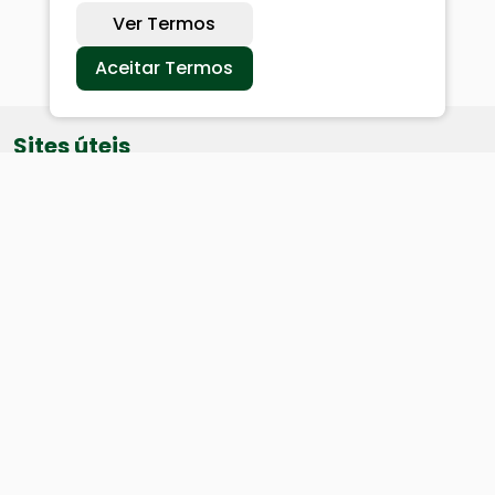
Ver Termos
Aceitar Termos
Sites úteis
Equatorial
SAE
Câmara de Vereadores
Webmail
Baixe nosso aplicativo: