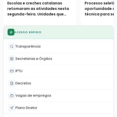
segundo semestre com
Pública com
Escolas e creches catalanas
Processo seletiv
9,4 mil alunos de volta
para agente
retomaram as atividades nesta
oportunidade de
às salas de aula
em Catalão
segunda-feira. Unidades que
técnica para ser
mantiveram plantão em julho
concursados, co
voltam ao atendimento regular,
contratados; in
enquanto a rede municipal
gratuitas e segu
ACESSO RÁPIDO
reforça o suporte em tempo
agosto
integral com cinco refeições
Transparência
diárias
Secretarias e Órgãos
IPTU
Decretos
Vagas de empregos
Plano Diretor