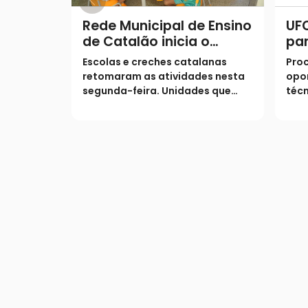
Rede Municipal de Ensino
UF
de Catalão inicia o
pa
segundo semestre com
Púb
Escolas e creches catalanas
Proc
9,4 mil alunos de volta
par
retomaram as atividades nesta
opor
às salas de aula
em
segunda-feira. Unidades que
técn
mantiveram plantão em julho
con
voltam ao atendimento regular,
cont
enquanto a rede municipal
grat
reforça o suporte em tempo
ago
integral com cinco refeições
diárias