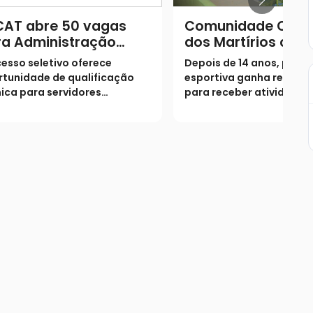
CAT abre 50 vagas
Comunidade Cruze
ra Administração
dos Martírios cele
lica com reserva
reforma completa
esso seletivo oferece
Depois de 14 anos, praça
a agentes municipais
ginásio com festa 
tunidade de qualificação
esportiva ganha revital
 Catalão
ica para servidores
para receber atividades
cursados, comissionados e
esportivas e eventos da
ratados; inscrições são
comunidade
uitas e seguem até 2 de
sto