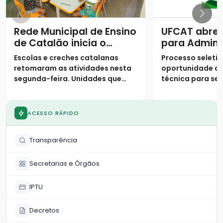
Rede Municipal de Ensino
UFCAT abre 
de Catalão inicia o
para Admini
segundo semestre com
Pública com
Escolas e creches catalanas
Processo seletiv
9,4 mil alunos de volta
para agente
retomaram as atividades nesta
oportunidade de
às salas de aula
em Catalão
segunda-feira. Unidades que
técnica para ser
mantiveram plantão em julho
concursados, co
voltam ao atendimento regular,
contratados; in
enquanto a rede municipal
gratuitas e segu
ACESSO RÁPIDO
reforça o suporte em tempo
agosto
integral com cinco refeições
Transparência
diárias
Secretarias e Órgãos
IPTU
Decretos