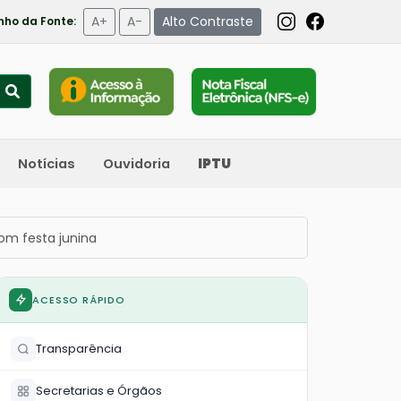
A+
A-
Alto Contraste
ho da Fonte:
Notícias
Ouvidoria
IPTU
om festa junina
ACESSO RÁPIDO
Transparência
Secretarias e Órgãos