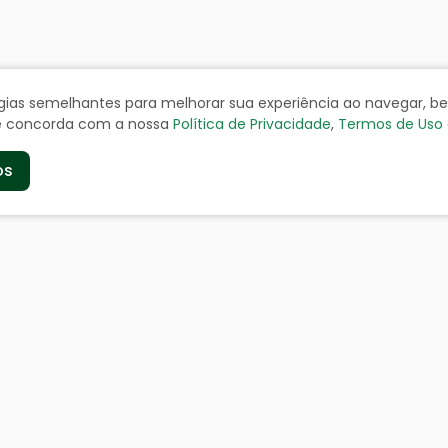
ologias semelhantes para melhorar sua experiência ao navegar, 
cê concorda com a nossa
Política de Privacidade
,
Termos de Uso
os
de
Serviços aos Cidad
a
Certidão Negativa
geográficos
Cadastro de Contribuinte
Cadastro de Fornecedor
doria
IPTU