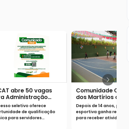
CAT abre 50 vagas
Comunidade Cruze
ra Administração
dos Martírios cele
lica com reserva
reforma completa
esso seletivo oferece
Depois de 14 anos, praça
a agentes municipais
ginásio com festa 
tunidade de qualificação
esportiva ganha revital
 Catalão
ica para servidores
para receber atividades
cursados, comissionados e
esportivas e eventos da