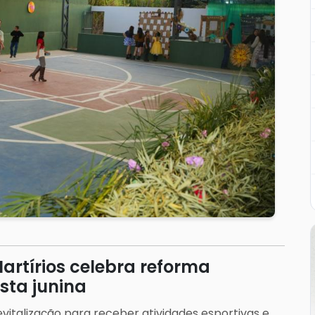
rtírios celebra reforma
sta junina
vitalização para receber atividades esportivas e