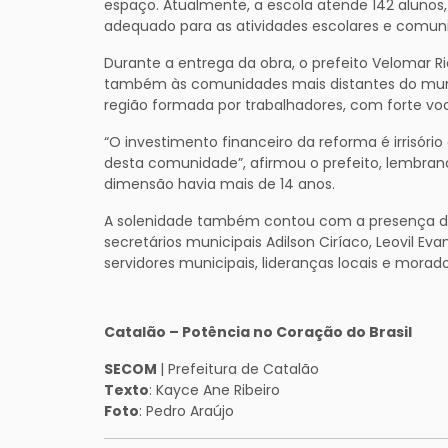
espaço. Atualmente, a escola atende 142 alun
adequado para as atividades escolares e comuni
Durante a entrega da obra, o prefeito Velomar R
também às comunidades mais distantes do municí
região formada por trabalhadores, com forte vo
“O investimento financeiro da reforma é irrisóri
desta comunidade”, afirmou o prefeito, lembran
dimensão havia mais de 14 anos.
A solenidade também contou com a presença dos 
secretários municipais Adilson Ciríaco, Leovil E
servidores municipais, lideranças locais e morad
Catalão – Potência no Coração do Brasil
SECOM
| Prefeitura de Catalão
Texto
: Kayce Ane Ribeiro
Foto
: Pedro Araújo