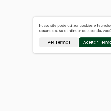
Nosso site pode utilizar cookies e tecn
essenciais. Ao continuar acessando, vo
Ver Termos
Aceitar Term
Sites úteis
Cida
Equatorial
Históri
SAE
Dados 
Câmara de Vereadores
Ouvi
Webmail