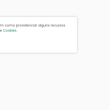
bem como providenciar alguns recursos
e
Cookies
.
ãos
Portal da Transparência
Resp. Fiscal
Licitação
Leis
Receitas