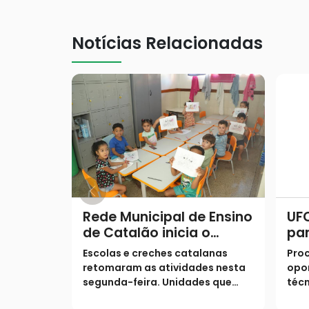
Notícias Relacionadas
Rede Municipal de Ensino
UF
de Catalão inicia o
pa
segundo semestre com
Púb
Escolas e creches catalanas
Proc
9,4 mil alunos de volta
par
retomaram as atividades nesta
opor
às salas de aula
em
segunda-feira. Unidades que
técn
mantiveram plantão em julho
con