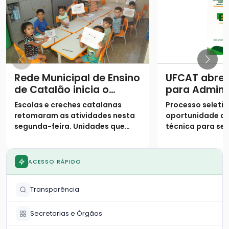
Rede Municipal de Ensino
UFCAT abre 
de Catalão inicia o
para Admini
segundo semestre com
Pública com
Escolas e creches catalanas
Processo seletiv
9,4 mil alunos de volta
para agente
retomaram as atividades nesta
oportunidade de
às salas de aula
em Catalão
segunda-feira. Unidades que
técnica para ser
mantiveram plantão em julho
concursados, co
voltam ao atendimento regular,
contratados; in
enquanto a rede municipal
gratuitas e segu
ACESSO RÁPIDO
reforça o suporte em tempo
agosto
integral com cinco refeições
Transparência
diárias
Secretarias e Órgãos