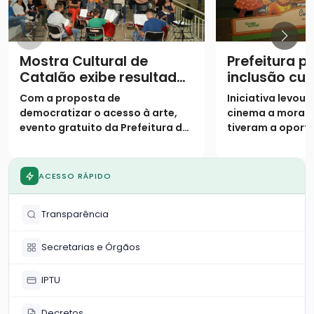
Mostra Cultural de
Prefeitura 
Catalão exibe resultados
inclusão cul
de oficinas semestrais
projeto “Cin
Com a proposta de
Iniciativa levou
Bem” no Par
democratizar o acesso à arte,
cinema a morad
evento gratuito da Prefeitura de
tiveram a oport
Catalão encerra a programação
frequentar as gr
semestral nesta quarta-feira
exibição
ACESSO RÁPIDO
Transparência
Secretarias e Órgãos
IPTU
Decretos