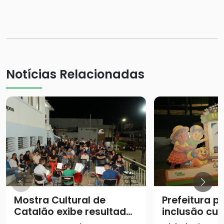
Notícias Relacionadas
Mostra Cultural de
Prefeitura 
Catalão exibe resultados
inclusão cul
de oficinas semestrais
projeto “Cin