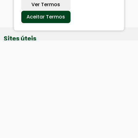
Ver Termos
Aceitar Termos
Sites úteis
Equatorial
SAE
Câmara de Vereadores
Webmail
Baixe nosso aplicativo: