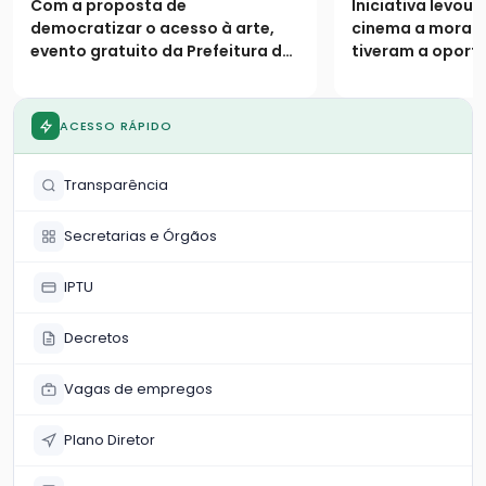
Com a proposta de
Iniciativa levou
Bem” no Par
democratizar o acesso à arte,
cinema a morad
evento gratuito da Prefeitura de
tiveram a oport
Catalão encerra a programação
frequentar as gr
semestral nesta quarta-feira
exibição
ACESSO RÁPIDO
Transparência
Secretarias e Órgãos
IPTU
Decretos
Vagas de empregos
Plano Diretor