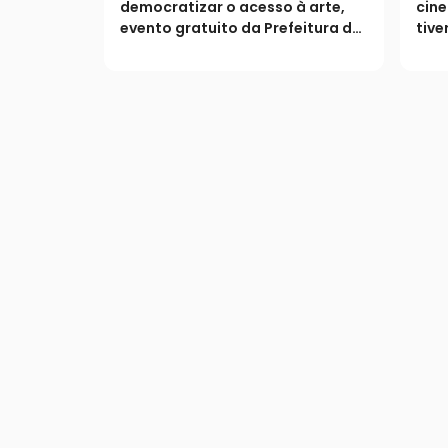
Bem
democratizar o acesso à arte,
cin
evento gratuito da Prefeitura de
tive
Catalão encerra a programação
freq
semestral nesta quarta-feira
exib