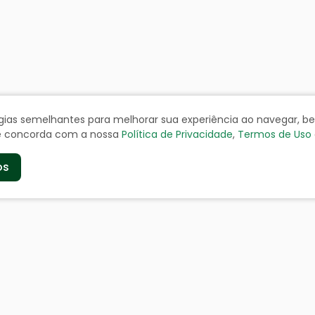
ologias semelhantes para melhorar sua experiência ao navegar, 
cê concorda com a nossa
Política de Privacidade
,
Termos de Uso
os
de
Serviços aos Cidad
a
Certidão Negativa