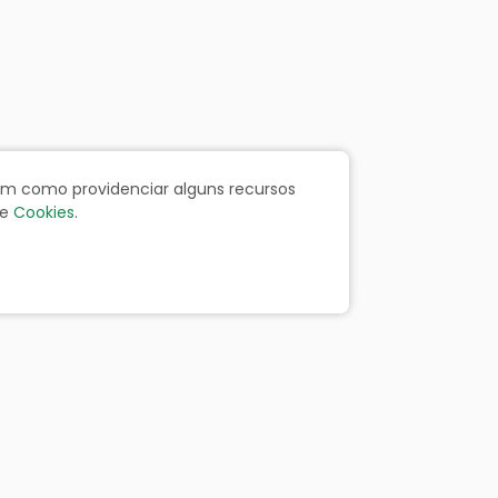
bem como providenciar alguns recursos
e
Cookies
.
ãos
Portal da Transparência
Resp. Fiscal