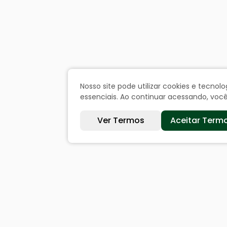
Nosso site pode utilizar cookies e tecn
essenciais. Ao continuar acessando, vo
Ver Termos
Aceitar Term
Sites úteis
Cida
Equatorial
Históri