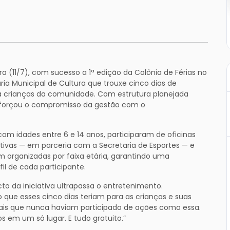
ra (11/7), com sucesso a 1ª edição da Colônia de Férias no
ia Municipal de Cultura que trouxe cinco dias de
para crianças da comunidade. Com estrutura planejada
reforçou o compromisso da gestão com o
, com idades entre 6 e 14 anos, participaram de oficinas
ortivas — em parceria com a Secretaria de Esportes — e
 organizadas por faixa etária, garantindo uma
il de cada participante.
acto da iniciativa ultrapassa o entretenimento.
que esses cinco dias teriam para as crianças e suas
ais que nunca haviam participado de ações como essa.
s em um só lugar. E tudo gratuito.”