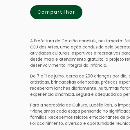
Compartilhar
A Prefeitura de Catalão concluiu, nesta sexta-fei
CEU das Artes, uma ação conduzida pela Secretar
atividades culturais, esportivas e recreativas 
desde maio e atendimento gratuito, o projeto 
desenvolvimento integral da infância.
De 7 a 11 de julho, cerca de 200 crianças por dia
artísticas, brincadeiras orientadas, práticas esp
receberam lanches diariamente. As turmas foram
experiência dinâmica, segura e adequada ao perf
Para a secretária de Cultura, Lucélia Reis, o imp
“Planejamos cada etapa pensando no significado 
famílias. Recebemos relatos emocionantes de p
Foi acolhimento, diversão e oportunidade reunido