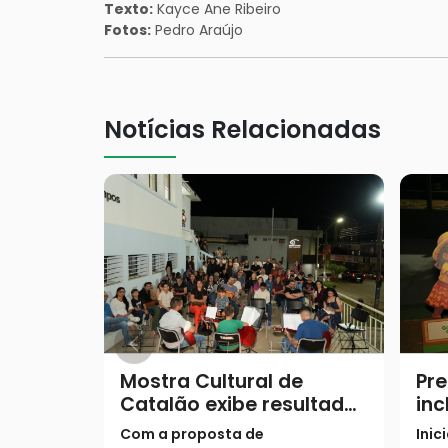
Texto:
Kayce Ane Ribeiro
Fotos:
Pedro Araújo
Notícias Relacionadas
Mostra Cultural de
Pre
Catalão exibe resultados
inc
de oficinas semestrais
pro
Com a proposta de
Inic