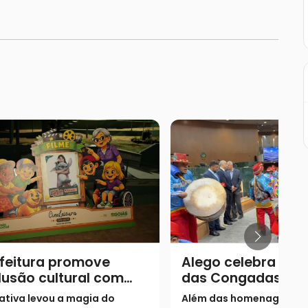
feitura promove
Alego celebra 150
lusão cultural com
das Congadas de
jeto “Cine Leitura do
Catalão em sessã
iativa levou a magia do
Além das homenagens, m