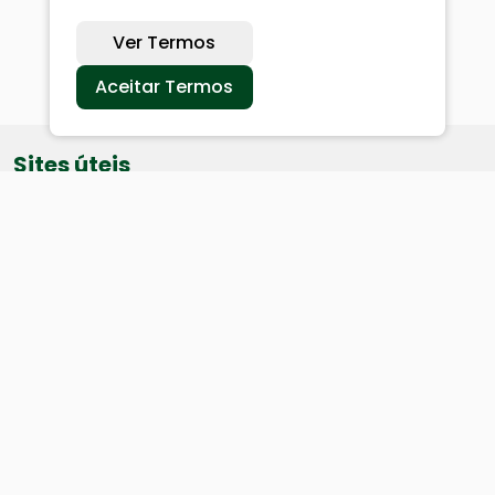
Ver Termos
Aceitar Termos
Sites úteis
Equatorial
SAE
Câmara de Vereadores
Webmail
Baixe nosso aplicativo: