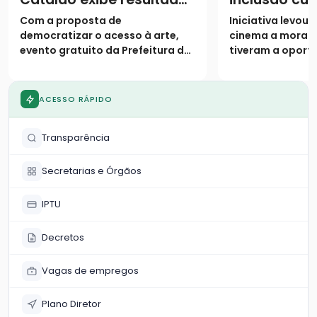
de oficinas semestrais
projeto “Cin
Com a proposta de
Iniciativa levou
Bem” no Par
democratizar o acesso à arte,
cinema a morad
evento gratuito da Prefeitura de
tiveram a oport
Catalão encerra a programação
frequentar as gr
semestral nesta quarta-feira
exibição
ACESSO RÁPIDO
Transparência
Secretarias e Órgãos
IPTU
Decretos
Vagas de empregos
Plano Diretor