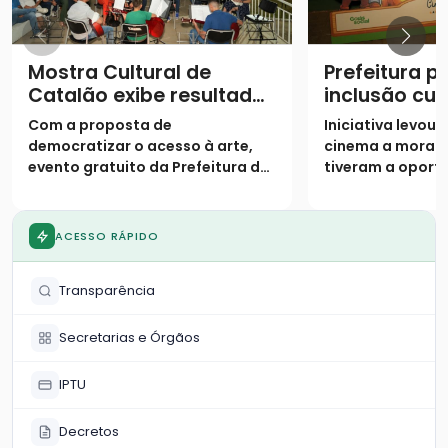
Mostra Cultural de
Prefeitura 
Catalão exibe resultados
inclusão cul
de oficinas semestrais
projeto “Cin
Com a proposta de
Iniciativa levou
Bem” no Par
democratizar o acesso à arte,
cinema a morad
evento gratuito da Prefeitura de
tiveram a oport
Catalão encerra a programação
frequentar as gr
semestral nesta quarta-feira
exibição
ACESSO RÁPIDO
Transparência
Secretarias e Órgãos
IPTU
Decretos