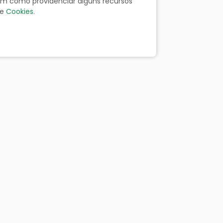
bem como providenciar alguns recursos
e
Cookies
.
ãos
Portal da Transparência
Resp. Fiscal
Licitação
Leis
Receitas
Despesas
Decretos
Contato