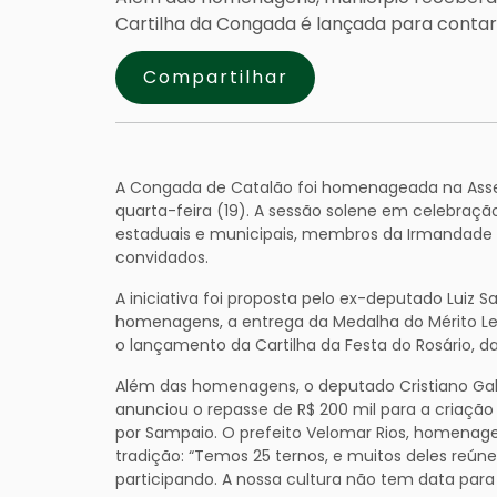
Cartilha da Congada é lançada para contar 
Compartilhar
A Congada de Catalão foi homenageada na Assem
quarta-feira (19). A sessão solene em celebraçã
estaduais e municipais, membros da Irmandade d
convidados.
A iniciativa foi proposta pelo ex-deputado Luiz
homenagens, a entrega da Medalha do Mérito Legi
o lançamento da Cartilha da Festa do Rosário, da
Além das homenagens, o deputado Cristiano Gal
anunciou o repasse de R$ 200 mil para a criaçã
por Sampaio. O prefeito Velomar Rios, homenage
tradição: “Temos 25 ternos, e muitos deles reú
participando. A nossa cultura não tem data para 