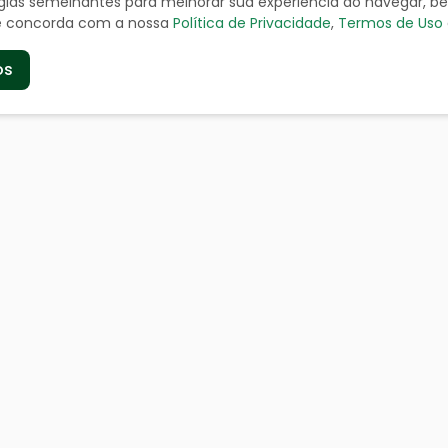
ologias semelhantes para melhorar sua experiência ao navegar, 
cê concorda com a nossa
Política de Privacidade
,
Termos de Uso
os
de
Serviços aos Cidad
a
Certidão Negativa
geográficos
Cadastro de Contribuinte
Cadastro de Fornecedor
doria
IPTU
 a Informação
ITR - Valor Terra Nua
ia
Nota Fiscal
nhar Solicitação
Serviços online