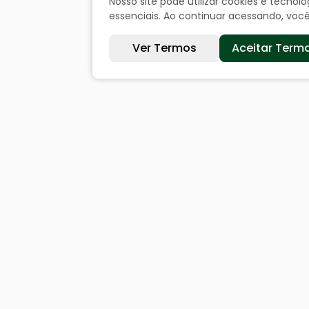
Nosso site pode utilizar cookies e tecn
essenciais. Ao continuar acessando, vo
Ver Termos
Aceitar Term
Sites úteis
Cida
Equatorial
Históri
SAE
Dados 
Câmara de Vereadores
Ouvi
Webmail
Acesso
Denunc
Acompa