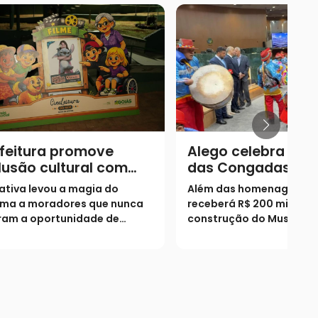
feitura promove
Alego celebra 150
lusão cultural com
das Congadas de
jeto “Cine Leitura do
Catalão em sessã
iativa levou a magia do
Além das homenagens, m
” no Parque Imperial
solene
ema a moradores que nunca
receberá R$ 200 mil par
ram a oportunidade de
construção do Museu da
uentar as grandes salas de
Congada. Cartilha da C
ição
lançada para contar a hi
da Festa do Rosário