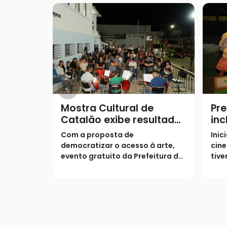
Mostra Cultural de
Pre
Catalão exibe resultados
inc
de oficinas semestrais
pro
Com a proposta de
Inic
Bem
democratizar o acesso à arte,
cin
evento gratuito da Prefeitura de
tive
Catalão encerra a programação
freq
semestral nesta quarta-feira
exib