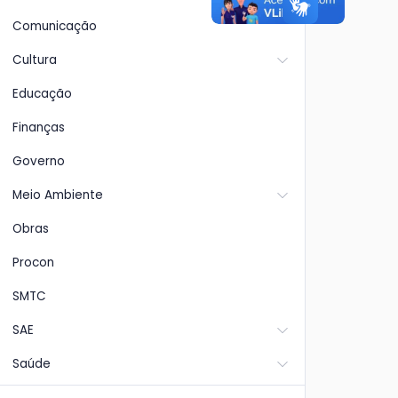
Comunicação
Cultura
Educação
Finanças
Governo
Meio Ambiente
Obras
Procon
SMTC
SAE
Saúde
Vacinação da Covid-19
Saú
de 6
em catalão
imu