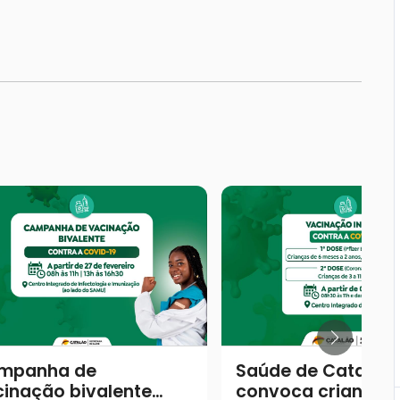
mpanha de
Saúde de Catalão
inação bivalente
convoca crianças 