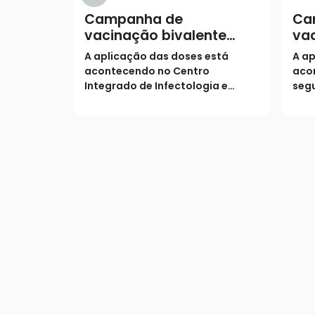
Campanha de
Ca
vacinação bivalente
vac
contra a covid-19
con
A aplicação das doses está
A ap
continua em Catalão
co
acontecendo no Centro
aco
Integrado de Infectologia e
segu
Imunização Profº João Martins
Inte
Teixeira, que fica situado na Av.
Imun
Vinte de Agosto (ao lado do
SAMU).