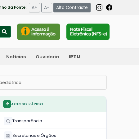
A+
A-
Alto Contraste
ho da Fonte:
Notícias
Ouvidoria
IPTU
pediátrica
ACESSO RÁPIDO
Transparência
Secretarias e Órgãos