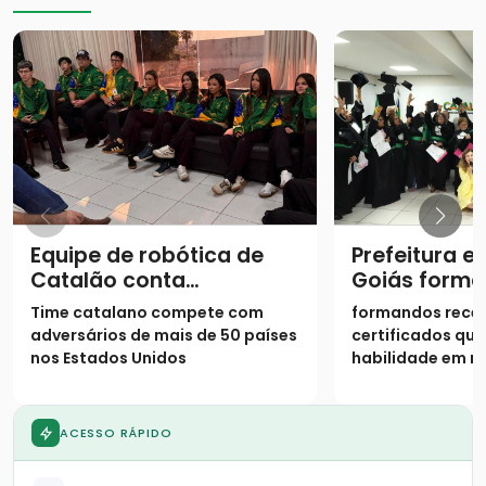
Equipe de robótica de
Prefeitura e
Catalão conta
Goiás forma
experiência de Mundial
do Curso Te
Time catalano compete com
formandos rece
adversários de mais de 50 países
certificados qu
nos Estados Unidos
habilidade em 
ferramentas ess
WhatsApp, Goog
Telegram e Waz
ACESSO RÁPIDO