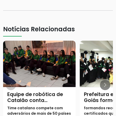
Notícias Relacionadas
Equipe de robótica de
Prefeitura e
Catalão conta
Goiás forma
experiência de Mundial
do Curso Te
Time catalano compete com
formandos rece
adversários de mais de 50 países
certificados qu