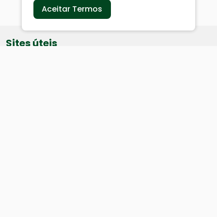
Aceitar Termos
Sites úteis
Equatorial
SAE
Câmara de Vereadores
Webmail
Baixe nosso aplicativo:
Cidade