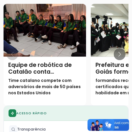
Equipe de robótica de
Prefeitura e
Catalão conta
Goiás forma
experiência de Mundial
do Curso Te
Time catalano compete com
formandos rece
adversários de mais de 50 países
certificados qu
nos Estados Unidos
habilidade em 
ferramentas ess
WhatsApp, Goog
Telegram e Waz
ACESSO RÁPIDO
Transparência