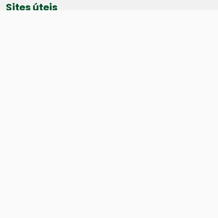
Sites úteis
Equatorial
SAE
Câmara de Vereadores
Webmail
Baixe nosso aplicativo:
Cidade
História
Dados geográficos