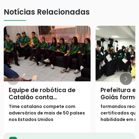
Notícias Relacionadas
Equipe de robótica de
Prefeitura e
Catalão conta
Goiás forma
experiência de Mundial
do Curso Te
Time catalano compete com
formandos rece
adversários de mais de 50 países
certificados qu
nos Estados Unidos
habilidade em 
ferramentas ess
WhatsApp, Goog