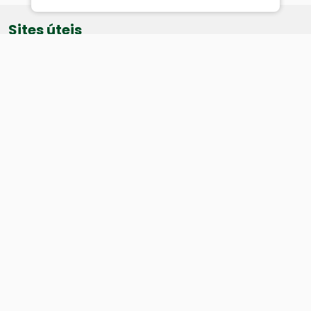
Sites úteis
Equatorial
SAE
Câmara de Vereadores
Webmail
Baixe nosso aplicativo:
Cidade
História