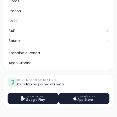
Obras
Procon
SMTC
SAE
Saúde
Trabalho e Renda
Ação Urbana
BAIXE NOSSO APLICATIVO
Catalão na palma da mão
DISPONÍVEL NO
DISPONÍVEL NA
Google Play
App Store