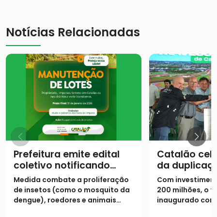
Notícias Relacionadas
Prefeitura emite edital
Catalão cel
coletivo notificando
da duplicaç
proprietários para
urbano da 
Medida combate a proliferação
Com investiment
limpeza de lotes até 31
de insetos (como o mosquito da
200 milhões, o t
de janeiro
dengue), roedores e animais
inaugurado cont
peçonhentos
pistas duplicada