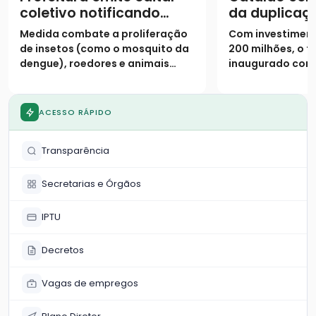
coletivo notificando
da duplicaç
proprietários para
urbano da 
Medida combate a proliferação
Com investiment
limpeza de lotes até 31
de insetos (como o mosquito da
200 milhões, o t
de janeiro
dengue), roedores e animais
inaugurado cont
peçonhentos
pistas duplicada
marginais e 9 vi
ACESSO RÁPIDO
Transparência
Secretarias e Órgãos
IPTU
Decretos
Vagas de empregos