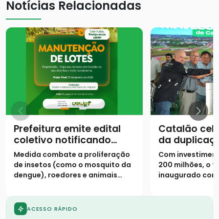
Notícias Relacionadas
Prefeitura emite edital
Catalão cel
coletivo notificando
da duplicaç
proprietários para
urbano da 
Medida combate a proliferação
Com investiment
limpeza de lotes até 31
de insetos (como o mosquito da
200 milhões, o t
de janeiro
dengue), roedores e animais
inaugurado cont
peçonhentos
pistas duplicada
marginais e 9 vi
ACESSO RÁPIDO