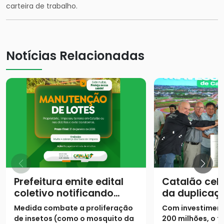
carteira de trabalho.
Notícias Relacionadas
Prefeitura emite edital
Catalão cel
coletivo notificando
da duplicaç
proprietários para
urbano da 
Medida combate a proliferação
Com investiment
limpeza de lotes até 31
de insetos (como o mosquito da
200 milhões, o t