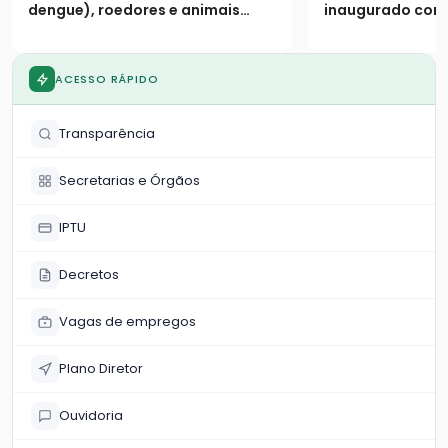
de janeiro
dengue), roedores e animais
inaugurado cont
peçonhentos
pistas duplicada
marginais e 9 vi
ACESSO RÁPIDO
Transparência
Secretarias e Órgãos
IPTU
Decretos
Vagas de empregos
Plano Diretor
Ouvidoria