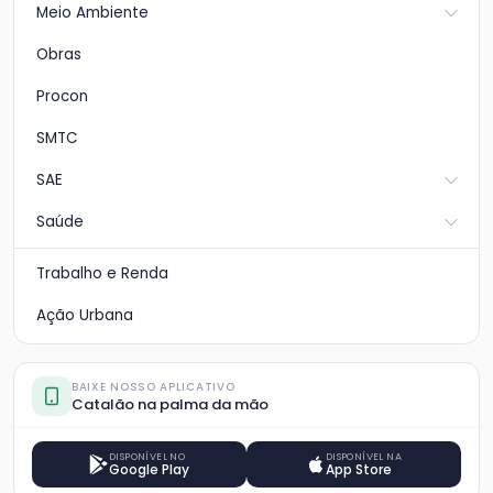
Meio Ambiente
Obras
Procon
SMTC
SAE
Saúde
Trabalho e Renda
Ação Urbana
BAIXE NOSSO APLICATIVO
Catalão na palma da mão
DISPONÍVEL NO
DISPONÍVEL NA
Google Play
App Store