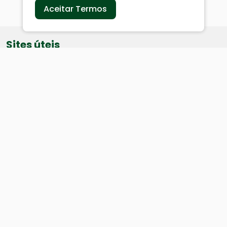
Aceitar Termos
Sites úteis
Equatorial
SAE
Câmara de Vereadores
Webmail
Baixe nosso aplicativo:
Cidade