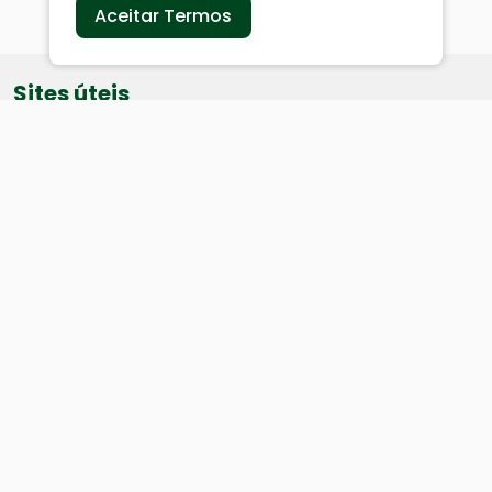
Aceitar Termos
Sites úteis
Equatorial
SAE
Câmara de Vereadores
Webmail
Baixe nosso aplicativo:
Cidade