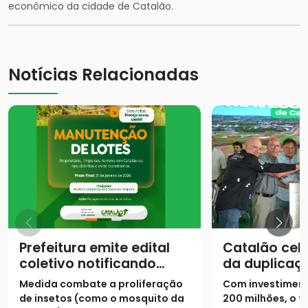
econômico da cidade de Catalão.
Notícias Relacionadas
Prefeitura emite edital
Catalão cel
coletivo notificando
da duplicaç
proprietários para
urbano da 
Medida combate a proliferação
Com investiment
limpeza de lotes até 31
de insetos (como o mosquito da
200 milhões, o t