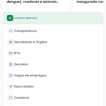
de janeiro
dengue), roedores e animais
inaugurado cont
peçonhentos
pistas duplicada
marginais e 9 vi
ACESSO RÁPIDO
Transparência
Secretarias e Órgãos
IPTU
Decretos
Vagas de empregos
Plano Diretor
Ouvidoria