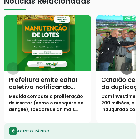
Notícias Relacionadas
Prefeitura emite edital
Catalão cel
coletivo notificando
da duplicaç
proprietários para
urbano da 
Medida combate a proliferação
Com investiment
limpeza de lotes até 31
de insetos (como o mosquito da
200 milhões, o t
de janeiro
dengue), roedores e animais
inaugurado cont
peçonhentos
pistas duplicada
marginais e 9 vi
ACESSO RÁPIDO