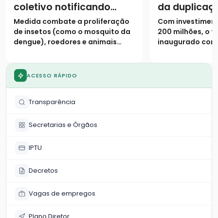
coletivo notificando
da duplicaç
proprietários para
urbano da 
Medida combate a proliferação
Com investiment
limpeza de lotes até 31
de insetos (como o mosquito da
200 milhões, o t
de janeiro
dengue), roedores e animais
inaugurado cont
peçonhentos
pistas duplicada
marginais e 9 vi
ACESSO RÁPIDO
Transparência
Secretarias e Órgãos
IPTU
Decretos
Vagas de empregos
Plano Diretor