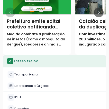
Prefeitura emite edital
Catalão cel
coletivo notificando
da duplicaç
proprietários para
urbano da 
Medida combate a proliferação
Com investiment
limpeza de lotes até 31
de insetos (como o mosquito da
200 milhões, o t
de janeiro
dengue), roedores e animais
inaugurado cont
peçonhentos
pistas duplicada
marginais e 9 vi
ACESSO RÁPIDO
Transparência
Secretarias e Órgãos
IPTU
Decretos