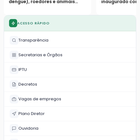
de janeiro
dengue), roedores e animais
inaugurado cont
peçonhentos
pistas duplicada
marginais e 9 vi
ACESSO RÁPIDO
Transparência
Secretarias e Órgãos
IPTU
Decretos
Vagas de empregos
Plano Diretor
Ouvidoria