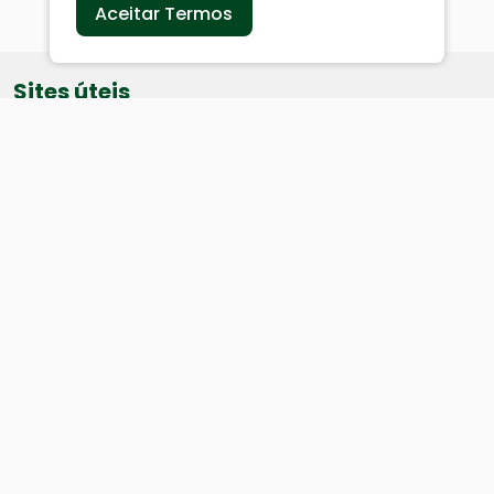
Aceitar Termos
Sites úteis
Equatorial
SAE
Câmara de Vereadores
Webmail
Baixe nosso aplicativo:
Cidade