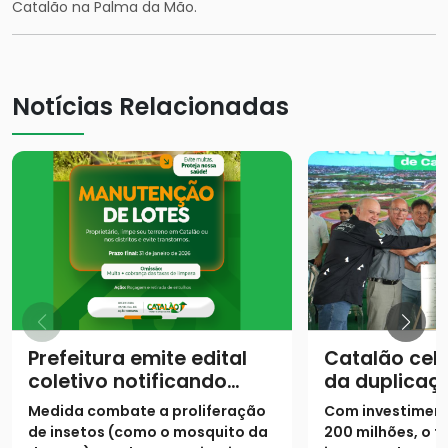
Catalão na Palma da Mão.
Notícias Relacionadas
Prefeitura emite edital
Catalão cel
coletivo notificando
da duplicaç
proprietários para
urbano da 
Medida combate a proliferação
Com investiment
limpeza de lotes até 31
de insetos (como o mosquito da
200 milhões, o t