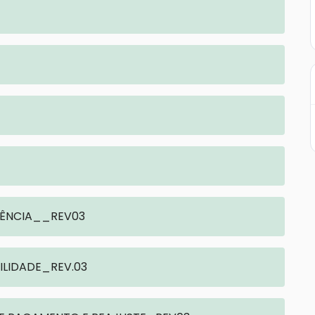
ERÊNCIA__REV03
BILIDADE_REV.03