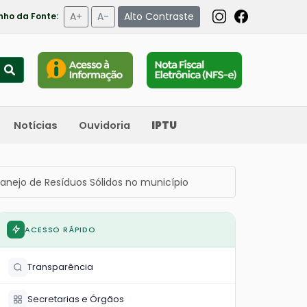
A+
A-
Alto Contraste
ho da Fonte:
Notícias
Ouvidoria
IPTU
anejo de Resíduos Sólidos no município
ACESSO RÁPIDO
Transparência
Secretarias e Órgãos