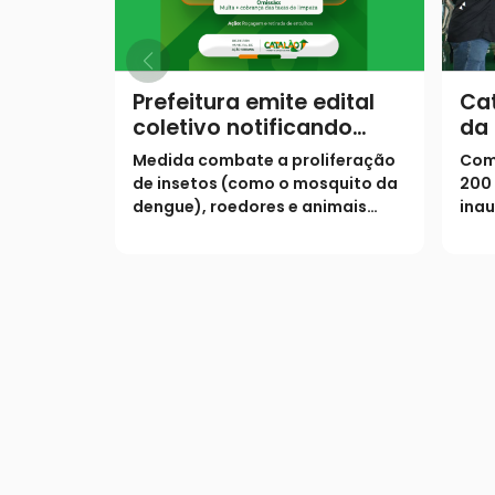
Prefeitura emite edital
Cat
coletivo notificando
da 
proprietários para
ur
Medida combate a proliferação
Com 
limpeza de lotes até 31
de insetos (como o mosquito da
200 
de janeiro
dengue), roedores e animais
inau
peçonhentos
pist
marg