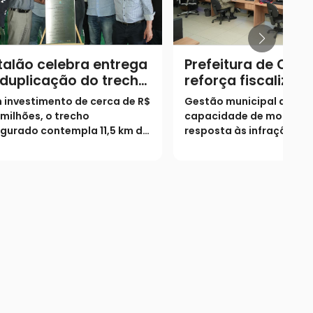
alão celebra entrega
Prefeitura de Cata
duplicação do trecho
reforça fiscalizaç
bano da BR-050
ambiental com pr
investimento de cerca de R$
Gestão municipal ampli
ativa no Centro de
milhões, o trecho
capacidade de monitor
Inteligência
gurado contempla 11,5 km de
resposta às infrações
as duplicadas, 12 km de vias
ambientais com atuação
inais e 9 viadutos
da SEMMAC