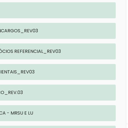
E ENCARGOS_REV03
EGÓCIOS REFERENCIAL_REV03
MBIENTAIS_REV03
SCO_REV.03
A - MRSU E LU