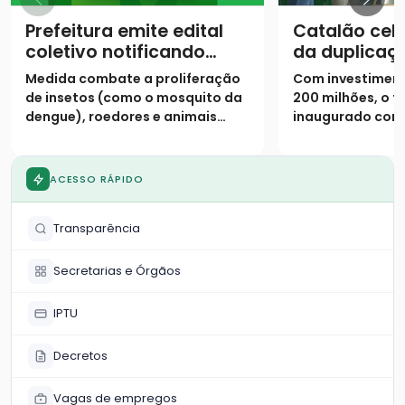
Prefeitura emite edital
Catalão cel
coletivo notificando
da duplicaç
proprietários para
urbano da 
Medida combate a proliferação
Com investiment
limpeza de lotes até 31
de insetos (como o mosquito da
200 milhões, o t
de janeiro
dengue), roedores e animais
inaugurado cont
peçonhentos
pistas duplicada
marginais e 9 vi
ACESSO RÁPIDO
Transparência
Secretarias e Órgãos
IPTU
Decretos
Vagas de empregos