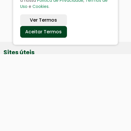
a nossa
Política de Privacidade
,
Termos de
Uso
e
Cookies
.
Ver Termos
Aceitar Termos
Sites úteis
Equatorial
SAE
Câmara de Vereadores
Webmail
Baixe nosso aplicativo: