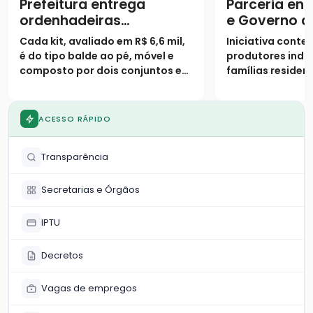
Prefeitura entrega
Parceria ent
ordenhadeiras
e Governo d
mecânicas para
entrega ins
Cada kit, avaliado em R$ 6,6 mil,
Iniciativa conte
fortalecer a agricultura
fortalecer a
é do tipo balde ao pé, móvel e
produtores indi
familiar
familiar em 
composto por dois conjuntos e
famílias residen
tarro
assentamentos d
ACESSO RÁPIDO
Transparência
Secretarias e Órgãos
IPTU
Decretos
Vagas de empregos