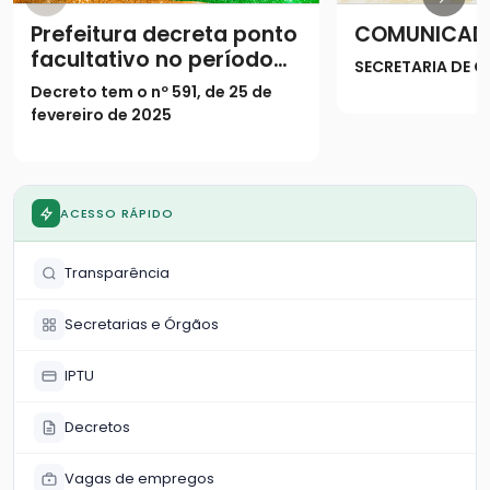
Prefeitura decreta ponto
COMUNICAD
facultativo no período
SECRETARIA DE
do Carnaval
Decreto tem o nº 591, de 25 de
fevereiro de 2025
ACESSO RÁPIDO
Transparência
Secretarias e Órgãos
IPTU
Decretos
Vagas de empregos