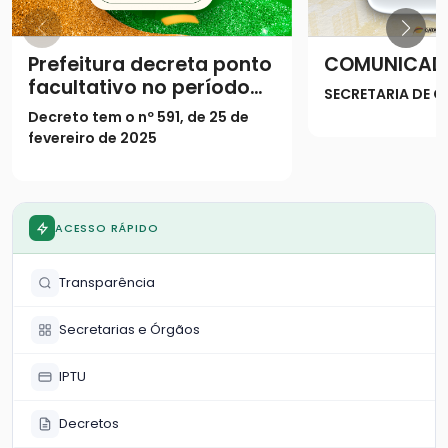
Prefeitura decreta ponto
COMUNICAD
facultativo no período
SECRETARIA DE
do Carnaval
Decreto tem o nº 591, de 25 de
fevereiro de 2025
ACESSO RÁPIDO
Transparência
Secretarias e Órgãos
IPTU
Decretos