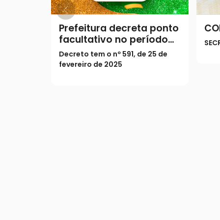
Prefeitura decreta ponto
CO
facultativo no período
SEC
do Carnaval
Decreto tem o nº 591, de 25 de
fevereiro de 2025