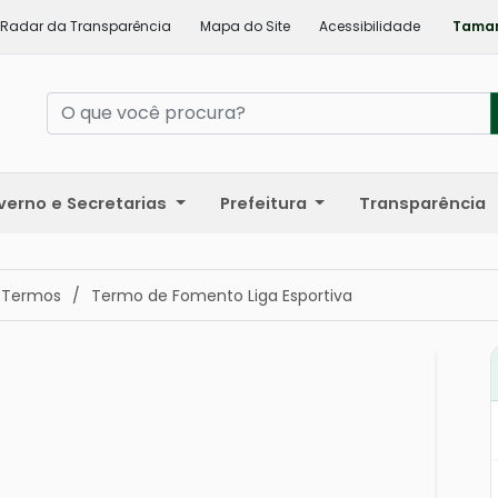
Radar da Transparência
Mapa do Site
Acessibilidade
Taman
verno e Secretarias
Prefeitura
Transparência
 Termos
/
Termo de Fomento Liga Esportiva