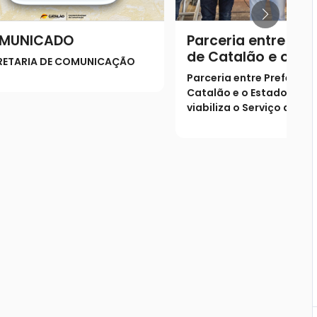
MUNICADO
Parceria entre Pref
de Catalão e o Es
RETARIA DE COMUNICAÇÃO
Goiás viabiliza o S
Parceria entre Prefeitura
de Verificação de 
Catalão e o Estado de G
(SVO) na cidade
viabiliza o Serviço de Ve
de Óbito (SVO) na cidad