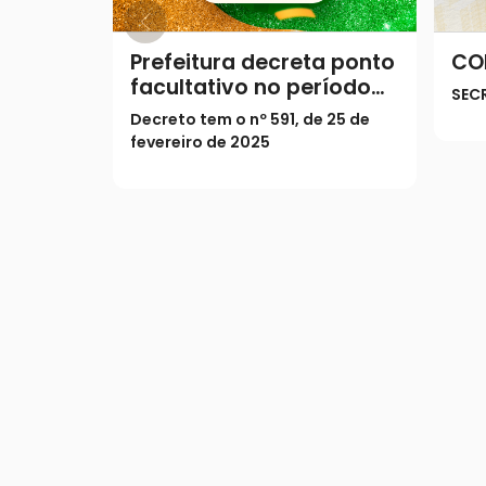
Prefeitura decreta ponto
CO
facultativo no período
SEC
do Carnaval
Decreto tem o nº 591, de 25 de
fevereiro de 2025