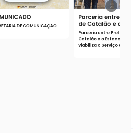
MUNICADO
Parceria entre Pref
de Catalão e o Es
RETARIA DE COMUNICAÇÃO
Goiás viabiliza o S
Parceria entre Prefeitura
de Verificação de 
Catalão e o Estado de G
(SVO) na cidade
viabiliza o Serviço de Ve
de Óbito (SVO) na cidad