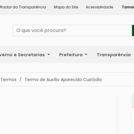
Radar da Transparência
Mapa do Site
Acessibilidade
Taman
verno e Secretarias
Prefeitura
Transparência
 Termos
/
Termo de Auxílio Aparecido Custódio