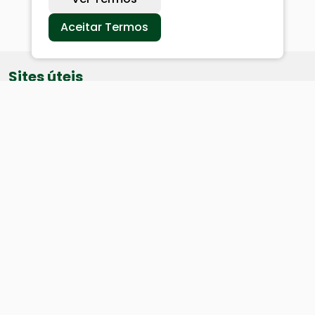
Aceitar Termos
Sites úteis
Equatorial
SAE
Câmara de Vereadores
Webmail
Baixe nosso aplicativo: