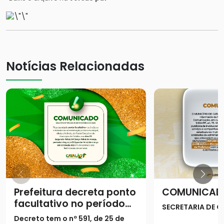
Notícias Relacionadas
Prefeitura decreta ponto
COMUNICAD
facultativo no período
SECRETARIA DE
do Carnaval
Decreto tem o nº 591, de 25 de