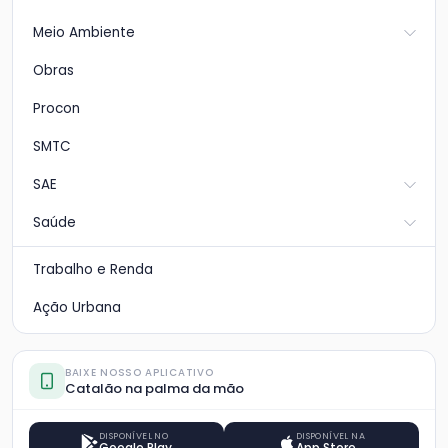
Meio Ambiente
Obras
Procon
SMTC
SAE
Saúde
Trabalho e Renda
Ação Urbana
BAIXE NOSSO APLICATIVO
Catalão na palma da mão
DISPONÍVEL NO
DISPONÍVEL NA
Google Play
App Store