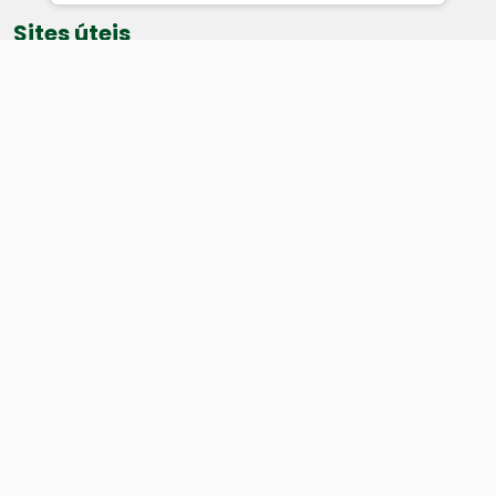
Sites úteis
Equatorial
SAE
Câmara de Vereadores
Webmail
Baixe nosso aplicativo:
Cidade
História