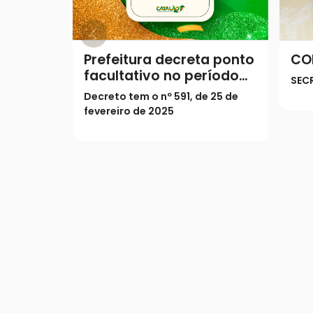
Prefeitura decreta ponto
CO
facultativo no período
SEC
do Carnaval
Decreto tem o nº 591, de 25 de
fevereiro de 2025