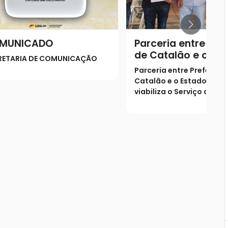
MUNICADO
Parceria entre Pref
de Catalão e o Es
RETARIA DE COMUNICAÇÃO
Goiás viabiliza o S
Parceria entre Prefeitura
de Verificação de 
Catalão e o Estado de G
(SVO) na cidade
viabiliza o Serviço de Ve
de Óbito (SVO) na cidad