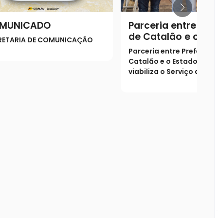
MUNICADO
Parceria entre Pref
de Catalão e o Es
RETARIA DE COMUNICAÇÃO
Goiás viabiliza o S
Parceria entre Prefeitura
de Verificação de 
Catalão e o Estado de G
(SVO) na cidade
viabiliza o Serviço de Ve
de Óbito (SVO) na cidad