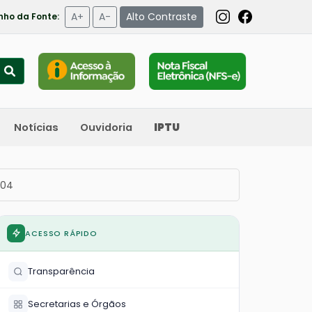
A+
A-
Alto Contraste
ho da Fonte:
Notícias
Ouvidoria
IPTU
004
ACESSO RÁPIDO
Transparência
Secretarias e Órgãos