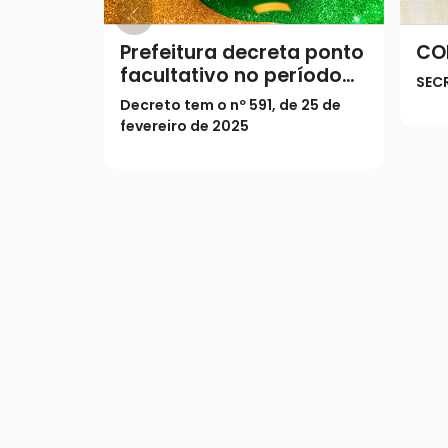
Prefeitura decreta ponto
CO
facultativo no período
SEC
do Carnaval
Decreto tem o nº 591, de 25 de
fevereiro de 2025