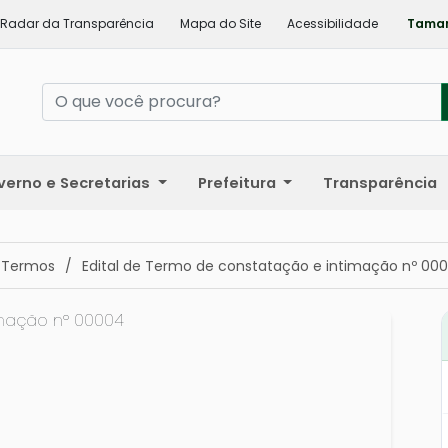
Radar da Transparência
Mapa do Site
Acessibilidade
Taman
verno e Secretarias
Prefeitura
Transparência
 Termos
/
Edital de Termo de constatação e intimação nº 00