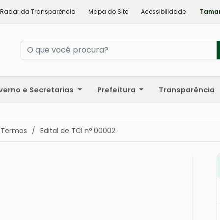
Radar da Transparência
Mapa do Site
Acessibilidade
Taman
verno e Secretarias
Prefeitura
Transparência
 Termos
/
Edital de TCI nº 00002