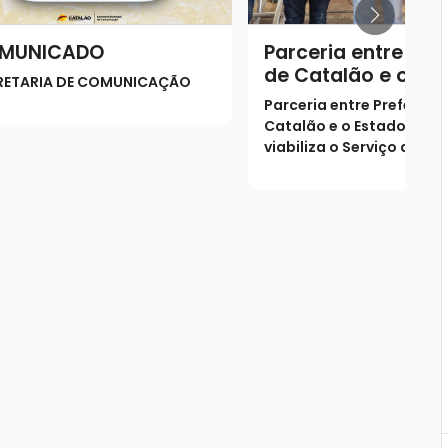
MUNICADO
Parceria entre Pref
de Catalão e o Es
RETARIA DE COMUNICAÇÃO
Goiás viabiliza o S
Parceria entre Prefeitura
de Verificação de 
Catalão e o Estado de G
(SVO) na cidade
viabiliza o Serviço de Ve
de Óbito (SVO) na cidad