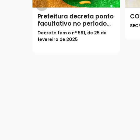
Prefeitura decreta ponto
CO
facultativo no período
SEC
do Carnaval
Decreto tem o nº 591, de 25 de
fevereiro de 2025